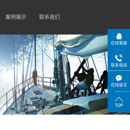
语言
案例展示
案例展示
联系我们
联系我们
在线客服
联系电话
在线留言