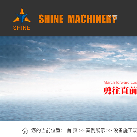
首页
首页
您的当前位置：
首 页
>>
案例展示
>>
设备施工