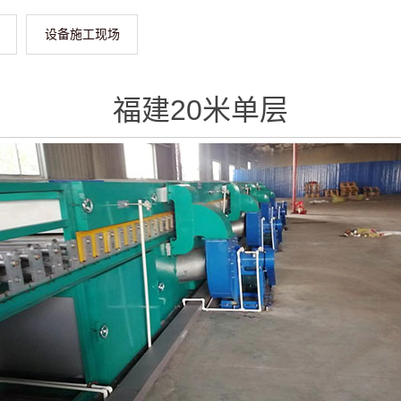
设备施工现场
福建20米单层