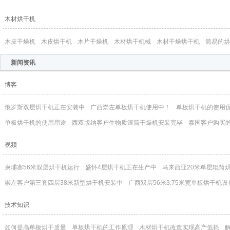
木材烘干机
木皮干燥机
木皮烘干机
木片干燥机
木材烘干机械
木材干燥烘干机
简易的烘
新闻资讯
博客
俄罗斯双层烘干机正在安装中
广西崇左单板烘干机使用中！
单板烘干机的使用
单板烘干机的使用用途
西双版纳客户生物质滚筒干燥机安装完毕
泰国客户购买
视频
柬埔寨56米双层烘干机运行
盛怀4层烘干机正在生产中
马来西亚20米单层辊筒烘干
崇左客户第三套四层38米新型烘干机安装中
广西双层56米3.75米宽单板烘干机设
技术知识
如何提高单板烘干质量
单板烘干机的工作原理
木材烘干机改造实现高产低耗