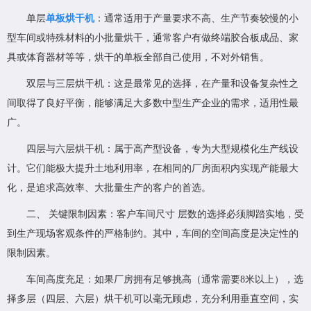
单层
单板烘干机
：通常适用于产量要求不高、生产节奏较慢的小
型车间或特殊材料的小批量烘干，通常客户有做终端胶合板成品、家
具或体育器材等等，烘干的单板全部自己使用，不对外销售。
双层与三层烘干机：这是最常见的选择，在产量和设备复杂性之
间取得了良好平衡，能够满足大多数中型生产企业的需求，适用性最
广。
四层与六层烘干机：属于高产型设备，专为大型规模化生产线设
计。它们能极大提升土地利用率，在相同的厂房面积内实现产能最大
化，是追求高效率、大批量生产的客户的首选。
二、 关键限制因素：客户车间尺寸 层数的选择必须脚踏实地，受
到生产现场客观条件的严格制约。其中，车间的空间高度是决定性的
限制因素。
车间高度充足：如果厂房拥有足够挑高（通常需要8米以上），选
择多层（四层、六层）烘干机可以毫无顾虑，充分利用垂直空间，实